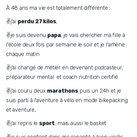
À 48 ans ma vie est totalement différente :
✌️j'ai 
perdu 27 kilos
, 
✌️je suis devenu 
papa
, je vais chercher ma fille à 
l'école deux fois par semaine le soir et je l'amène 
chaque matin
✌️j'ai changé de métier en devenant podcasteur, 
préparateur mental  et coach nutrition certifié
✌️j'ai couru deux 
marathons
 puis un 24h et je 
suis parti à l'aventure à vélo en mode bikepacking 
et aventure,
✌️j'ai repris le 
sport
, mais aussi le basket
✌️je suis confiant dans ma capacité à bien vieillir